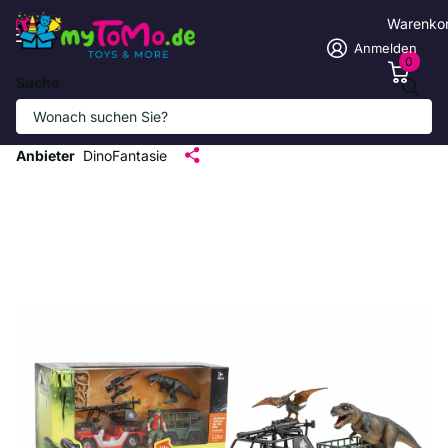
Warenko
Anmelden
0
Suche
Abenteuer-Dinosaurier-Jeep-Set für
Kinder ab 3 Jahren
Anbieter
DinoFantasie