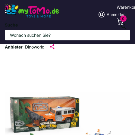
Warenko
Anmelden
0
Suche
Abenteuerliches Dinosaurier Spielset
mit Geländewagen
Anbieter
Dinoworld