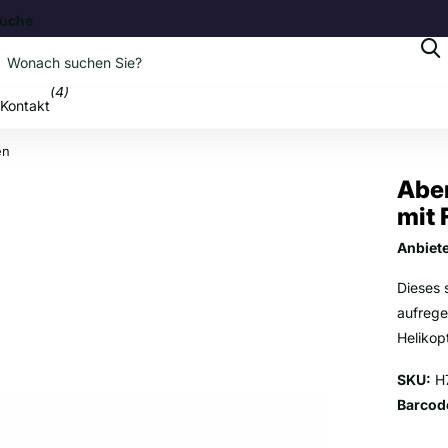
uche
b
(4)
Kontakt
en
Aben
mit
Anbiet
Dieses 
aufrege
Helikop
SKU:
H
Barcod