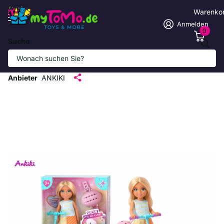
Warenko
Anmelden
0
Suche
Bunte Anziehpuppe mit Roller und
Hundebegleiter
Anbieter
ANKIKI