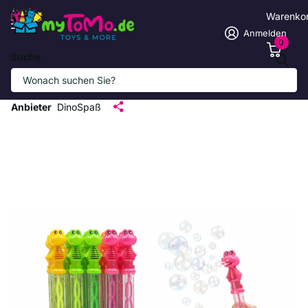
Warenko
Anmelden
0
Suche
Bunte Dinosaurier Seifenblasen-Stäbe
für Kinder
Anbieter
DinoSpaß