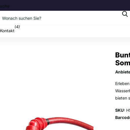
uche
b
(4)
Kontakt
Bun
Som
Anbiet
Erleben
Wasserb
bieten 
SKU:
H
Barcod