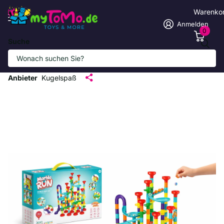
Warenko
Anmelden
0
Suche
Bunter Baukasten Kugelbahn Set 197
Teile
Anbieter
Kugelspaß