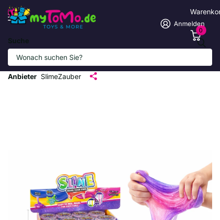
Warenko
Anmelden
0
Suche
Bunter DIY-Slime für Kreativen
Spielspaß
Anbieter
SlimeZauber