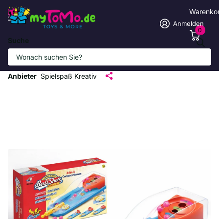
Warenko
Anmelden
0
Suche
Buntes 4-in-1 Flipper-Spielzeug für
Kinder
Anbieter
Spielspaß Kreativ