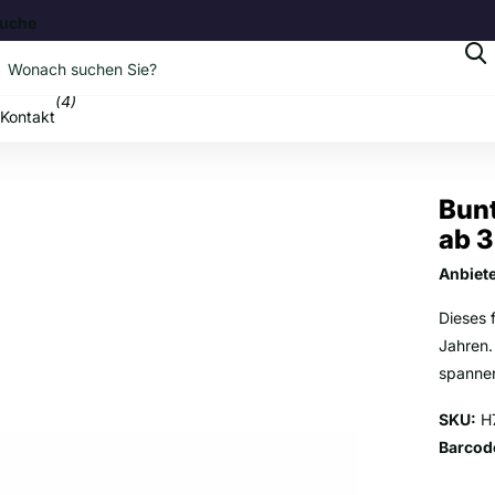
uche
b
(4)
Kontakt
Bunt
ab 3
Anbiet
Dieses 
Jahren.
spanne
SKU:
H
Barcod