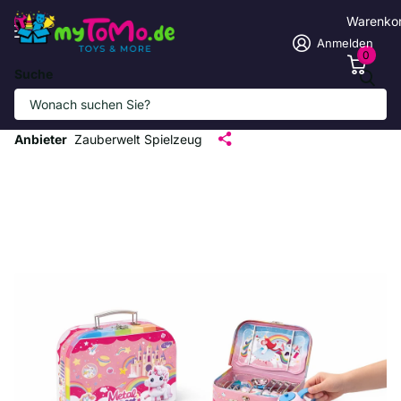
Warenko
Anmelden
0
Suche
Buntes Einhorn-Teeset aus Metall für
Kinder
Anbieter
Zauberwelt Spielzeug