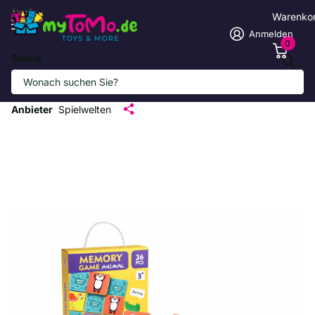
Warenko
Anmelden
0
Suche
Buntes Tier-Memoryspiel für Kinder ab 3
Jahren
Anbieter
Spielwelten