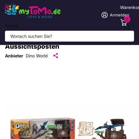
Warenko
Anmelden
0
Suche
Dino Gate Breakout Set – Dinosaurier-
Spielset mit Fahrzeug, Figur & Baum-
Aussichtsposten
Anbieter
Dino World