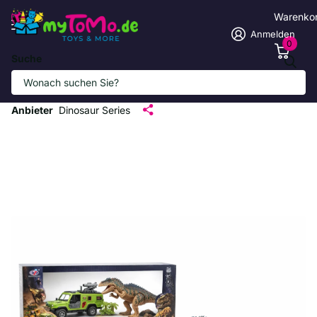
Warenko
Anmelden
0
Suche
Dinosaur Rescue Set – Dino-Abenteuer-
Spielset mit Fahrzeug, Dino & Figur
Anbieter
Dinosaur Series