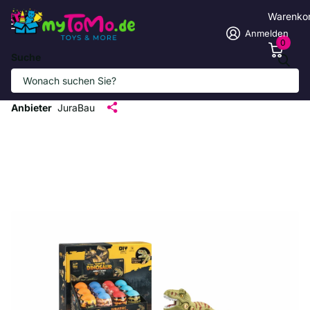
Warenko
Anmelden
0
Suche
DIY Dinosaurier-Eier Bauset mit 12
Figuren
Anbieter
JuraBau