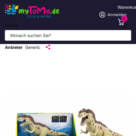
Warenko
Anmelden
0
Suche
Elektrischer Dino mit Sound und
Schwanzbewegung
Anbieter
Generic