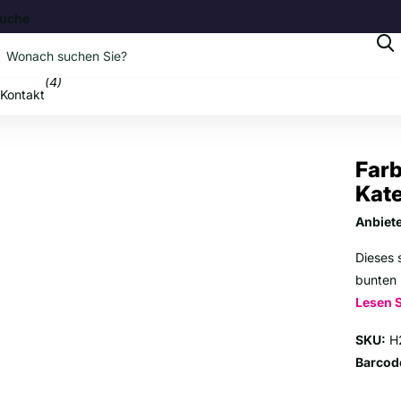
uche
b
(4)
Kontakt
Far
Kat
Anbiet
Dieses 
bunten 
Lesen 
SKU:
H
Barcod