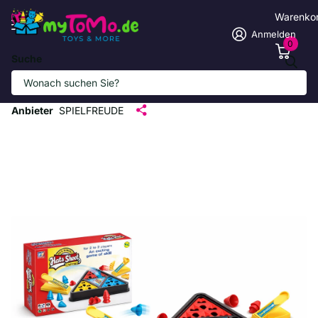
Warenko
Anmelden
0
Suche
Faszinierendes Geschicklichkeitsspiel
für Kinder
Anbieter
SPIELFREUDE