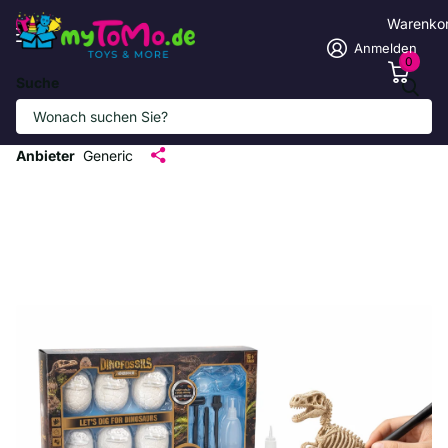
Warenko
Anmelden
0
Suche
Dino-Fossilien Ausgrabungsset – 6
Dino-Eier mit Werkzeug & Schutzbrille
Anbieter
Generic