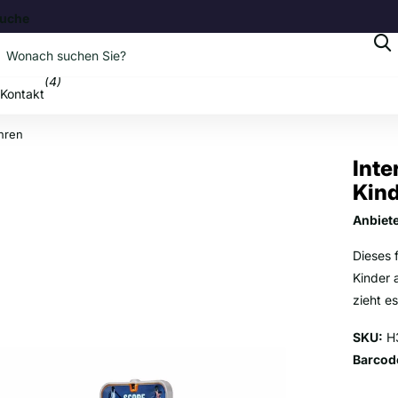
uche
b
(4)
Kontakt
ahren
Inte
Kind
Anbiet
Dieses 
Kinder 
zieht es
SKU:
H
Barcod