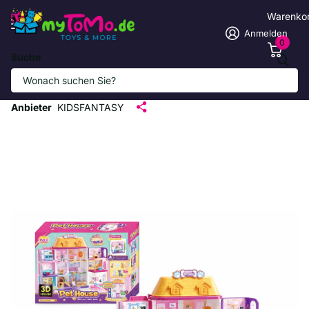
Warenko
Anmelden
0
Suche
Interaktives Haustier-Spielhaus mit 98
Teilen
Anbieter
KIDSFANTASY