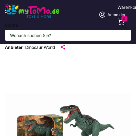
Warenko
Anmelden
0
Suche
Tyrannosaurus Rex Dinosaurier-Figur
mit Sound (ca. 24 cm)
Anbieter
Dinosaur World