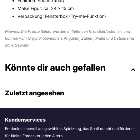
Funktion: Sound (Roar)
Maße Figur: ca. 24 × 15 cm
Verpackung: Fensterbox (Try-me-Funktion)
Hinweis: Die Produktbilder wurden mithilfe von KI erstellt/optimiert und
können vom Original abweichen. Angaben, Zahlen, Maße und Details sind
ohne Gewähr.
Könnte dir auch gefallen
Zuletzt angesehen
Kundenservices
Entdecke liebevoll ausgewähltes Spielzeug, das Spaß macht und fördert –
für kleine Entdecker jeden Alters.