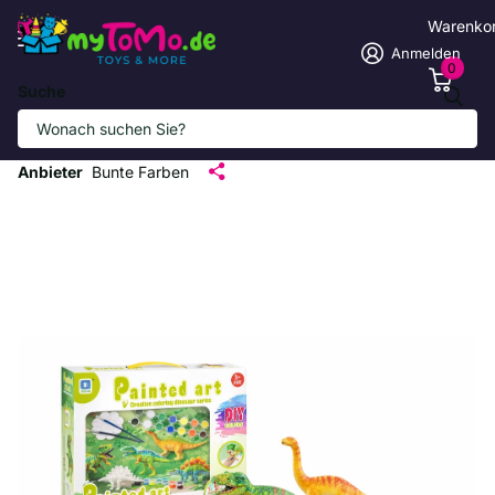
Warenko
Anmelden
0
Suche
Kreatives Dinosaurier DIY Malset für
Kinder
Anbieter
Bunte Farben