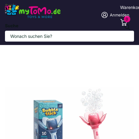
Warenko
Anmelden
0
Suche
Leuchtender Bubble Stick mit 10 Löchern
Anbieter
BUBBLEMAGIE