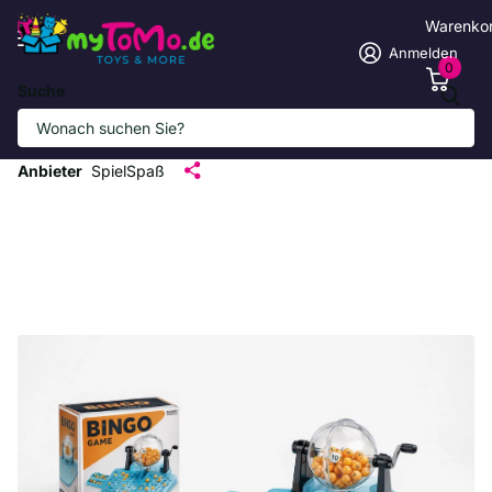
Warenko
Anmelden
0
Suche
Manuelle Bingo Maschine mit 24
Spielkarten
Anbieter
SpielSpaß