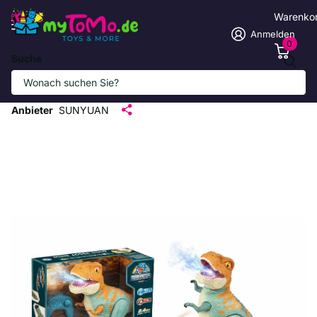
Warenko
Anmelden
0
Suche
R/C Lauf-Dinosaurier mit Wassernebel,
LED-Lichtern & Brüllsound
Anbieter
SUNYUAN