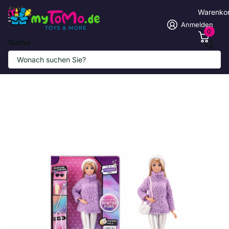
Warenko
Anmelden
0
Suche
Modische Anli-Puppe mit Winterdesign
Anbieter
Anlily