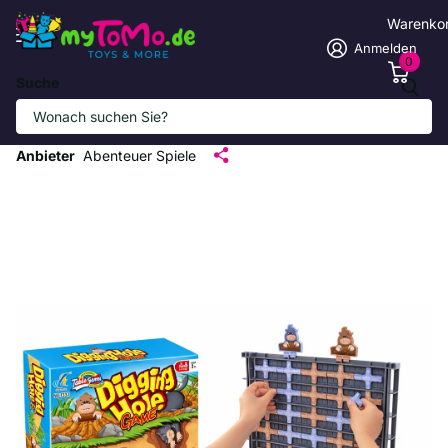
Warenko
Anmelden
0
Suche
Spannendes Grabungsspiel für Kinder
ab 3 Jahren
Anbieter
Abenteuer Spiele