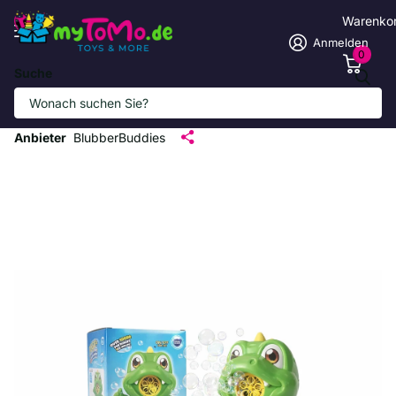
Warenko
Anmelden
0
Suche
Spritzige Dinosaurier-
Seifenblasenmaschine für Kinder
Anbieter
BlubberBuddies