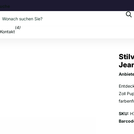
uche
b
(4)
Kontakt
Stil
Jean
Anbiet
Entdeck
Zoll Pu
farbenf
SKU:
H
Barcod