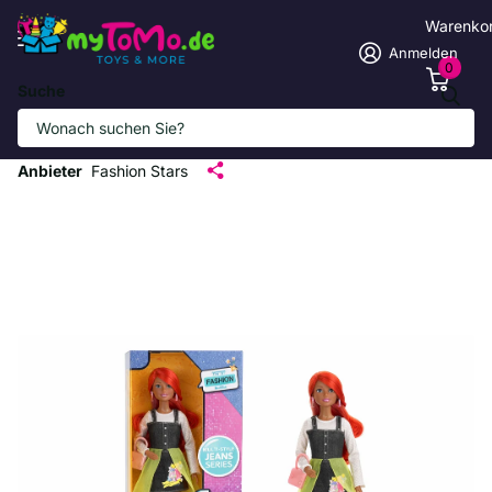
Warenko
Anmelden
0
Suche
Stylische Modepuppe mit trendigem
Jeansoutfit
Anbieter
Fashion Stars